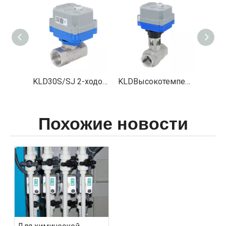
KLD30S/SJ 2-ходовой шаровой кран с электроприводом уменьшенного диаметра (папа x внутренняя резьба)
KLD30S/SJ 2-ходовой шаровой кран с электроприводом уменьшенного диаметра (гнездовой)
KLDВысокотемпературный 2-ходовой полнопроходной шаровой кран с электроприводом 30S/SJ (новая версия)
Похожие новости