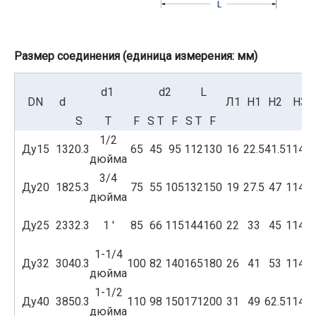
Размер соединения (единица измерения: мм)
d1
d2
L
DN
d
Л1
H1
Н2
Н3
S
T
F
S
T
F
S
T
F
1/2
Ду15
13
20.3
65
45
95
112
130
16
22.5
41.5
114.5
дюйма
3/4
Ду20
18
25.3
75
55
105
132
150
19
27.5
47
114.5
дюйма
Ду25
23
32.3
1 '
85
66
115
144
160
22
33
45
114.5
1-1/4
Ду32
30
40.3
100
82
140
165
180
26
41
53
114.5
дюйма
1-1/2
Ду40
38
50.3
110
98
150
171
200
31
49
62.5
114.5
дюйма