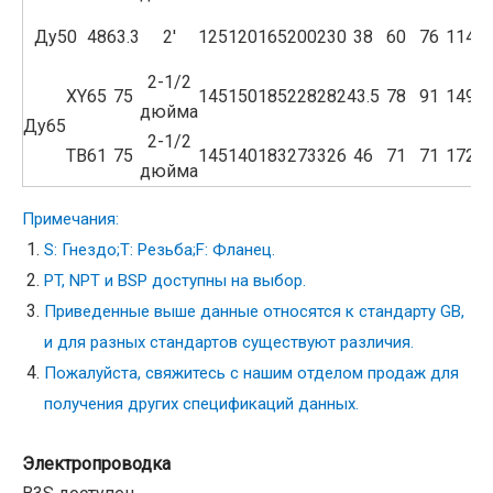
Ду50
48
63.3
2'
125
120
165
200
230
38
60
76
114.5
2-1/2
XY
65
75
145
150
185
228
282
43.5
78
91
149.5
дюйма
Ду65
2-1/2
ТВ
61
75
145
140
183
273
326
46
71
71
172.5
дюйма
Примечания:
S: Гнездо;T: Резьба;F: Фланец.
PT, NPT и BSP доступны на выбор.
Приведенные выше данные относятся к стандарту GB,
и для разных стандартов существуют различия.
Пожалуйста, свяжитесь с нашим отделом продаж для
получения других спецификаций данных.
Электропроводка