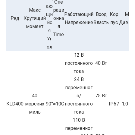
Опе
аю
Макс
раци
щи
Работающий
Вход
Кор
Мак
Ряд
Крутящий
онна
йс
Напряжение
Власть
пус
Давле
момент
я
я
Time
Уг
ол
12 В
постоянного
40 Вт
тока
24 В
переменног
40
о/
75 Вт
KLD400
морских
90°
≈10С
постоянного
IP67
1,0 М
миль
тока
110 В
переменног