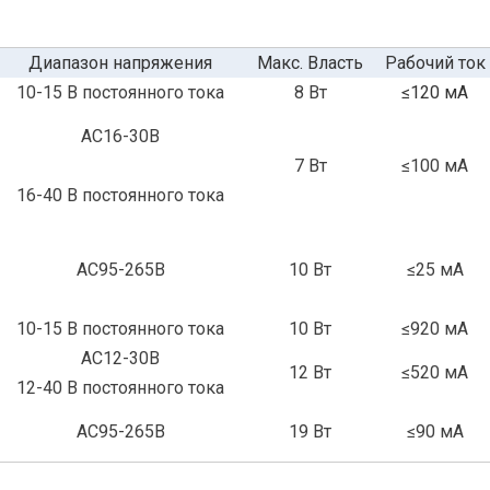
Диапазон напряжения
Макс. Власть
Рабочий ток
10-15 В постоянного тока
8 Вт
≤120 мА
AC16-30В
7 Вт
≤100 мА
16-40 В постоянного тока
AC95-265В
10 Вт
≤25 мА
10-15 В постоянного тока
10 Вт
≤920 мА
AC12-30В
12 Вт
≤520 мА
12-40 В постоянного тока
AC95-265В
19 Вт
≤90 мА