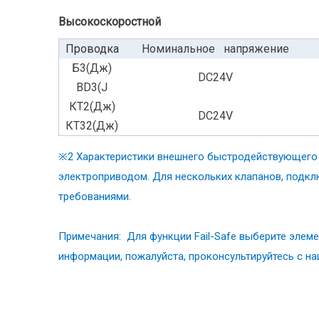
Высокоскоростной
Проводка
Номинальное напряжение
Б3(Дж)
DC24V
BD3(J
КТ2(Дж)
DC24V
КТ32(Дж)
※2 Характеристики внешнего быстродействующего п
электроприводом. Для нескольких клапанов, подкл
требованиями.
Примечания: Для функции Fail-Safe выберите элем
информации, пожалуйста, проконсультируйтесь с н