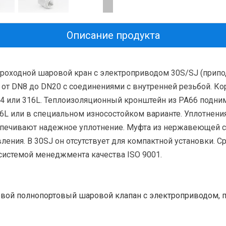
Описание продукта
ходной шаровой кран с электроприводом 30S/SJ (припод
от DN8 до DN20 с соединениями с внутренней резьбой. Ко
4 или 316L. Теплоизоляционный кронштейн из PA66 подним
/316L или в специальном износостойком варианте. Уплот
печивают надежное уплотнение. Муфта из нержавеющей ст
ения. В 30SJ он отсутствует для компактной установки.
Ср
 системой менеджмента качества ISO 9001.
овой полнопортовый шаровой клапан с электроприводом, 