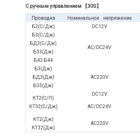
С ручным управлением 【30S】
Проводка
Номинальное напряжение
Б2(С/Дж)
DC12V
Б3(С/Дж)
БД3(С/Дж)
AC/DC24V
Б33(Дж)
Б43.Б44
Б3(Дж)
БД3(Дж)
AC220V
Б33(Дж)
DC12V
КТ2(С/П)
КТ32(С/Дж)
AC/DC24V
КТ2(Дж)
AC220V
КТ32(Дж)