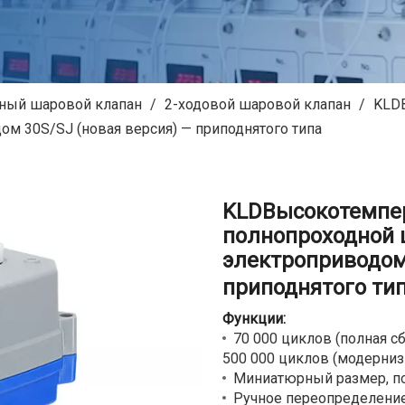
ный шаровой клапан
/
2-ходовой шаровой клапан
/
KLD
м 30S/SJ (новая версия) — приподнятого типа
KLDВысокотемпер
полнопроходной 
электроприводом 
приподнятого ти
Функции:
70 000 циклов (полная с
500 000 циклов (модерни
Миниатюрный размер, по
Ручное переопределение