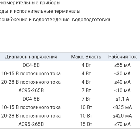
-измерительные приборы
оды и исполнительные терминалы
оснабжение и водоотведение, водоподготовка
Диапазон напряжения
Макс. Власть
Рабочий ток
DC4-8В
4 Вт
≤55 мА
10-15 В постоянного тока
4 Вт
≤30 мА
20-28 В постоянного тока
4 Вт
≤40 мА
AC95-265В
7 Вт
≤10 мА
DC4-8В
7 Вт
≤1,1 А
10-15 В постоянного тока
10 Вт
≤835 мА
20-28 В постоянного тока
10 Вт
≤420 мА
AC95-265В
15 Вт
≤70 мА