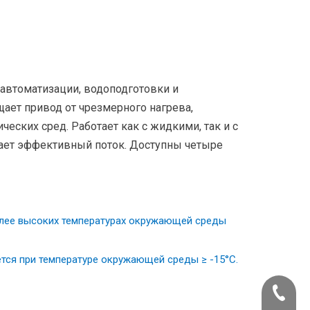
автоматизации, водоподготовки и
ает привод от чрезмерного нагрева,
еских сред. Работает как с жидкими, так и с
ает эффективный поток. Доступны четыре
более высоких температурах окружающей среды
уется при температуре окружающей среды ≥ -15°C.
+86-22-