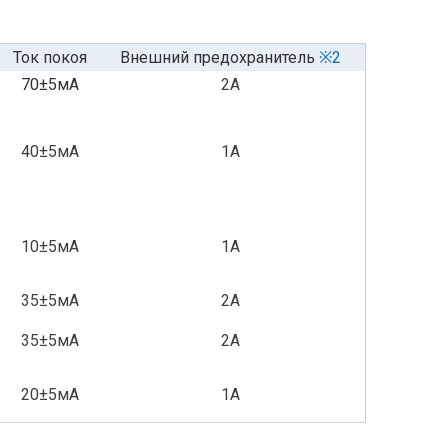
Ток покоя
Внешний предохранитель
※2
70±5мА
2A
40±5мА
1A
10±5мА
1A
35±5мА
2A
35±5мА
2A
20±5мА
1A