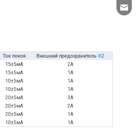
info@kld
Ток покоя
Внешний предохранитель
※2
15±5мА
2A
15±5мА
1A
10±5мА
1A
10±5мА
1A
20±5мА
3A
20±5мА
2A
20±5мА
1A
10±5мА
1A