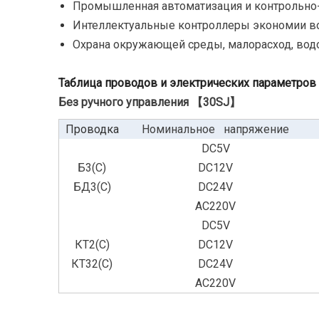
Промышленная автоматизация и контрольно
Интеллектуальные контроллеры экономии в
Охрана окружающей среды, малорасход, вод
Таблица проводов и электрических параметров
Без ручного управления 【30SJ】
Проводка
Номинальное напряжение
DC5V
Б3(С)
DC12V
БД3(С)
DC24V
AC220V
DC5V
КТ2(С)
DC12V
КТ32(С)
DC24V
AC220V