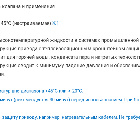
а клапана и применения
 45°C (настраиваемая)
※1
высокотемпературной жидкости в системах промышленной 
струкция привода с теплоизоляционным кронштейном защищ
 для горячей воды, конденсата пара и нагретых технологич
рукция сводит к минимуму падение давления и обеспечив
и.
тур вне диапазона >45°C или <-20°C.
5 минут (рекомендуется 30 минут) перед использованием. При 
те защиту приводу, например, нагревательным кабелем. Не треб