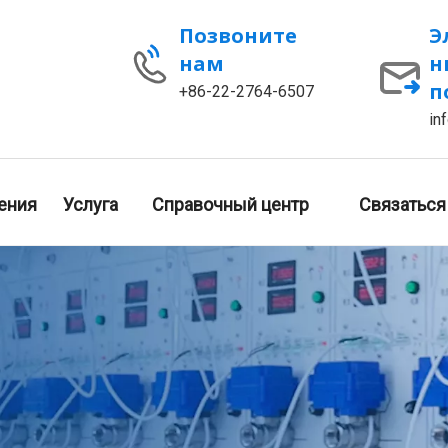
Позвоните
Э
нам
н
п
+86-22-2764-6507
in
ения
Услуга
Справочный центр
Связаться