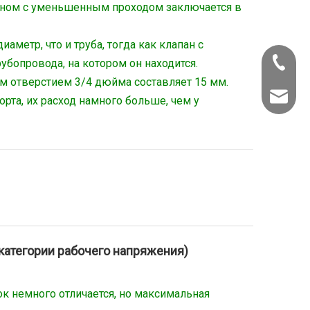
аном с уменьшенным проходом заключается в
аметр, что и труба, тогда как клапан с
+86-22-
опровода, на котором он находится.
м отверстием 3/4 дюйма составляет 15 мм.
info@kld
та, их расход намного больше, чем у
категории рабочего напряжения)
к немного отличается, но максимальная