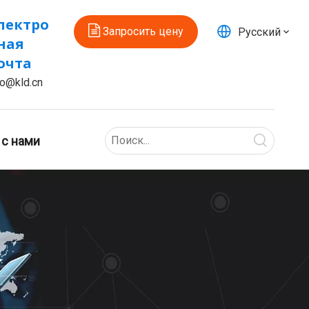
лектро
Запросить цену
Pусский
ная
очта
fo@kld.cn
 с нами