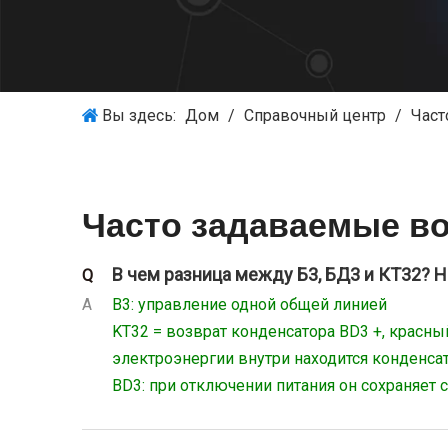
Вы здесь:
Дом
/
Справочный центр
/
Част
Часто задаваемые в
В чем разница между Б3, БД3 и КТ32? 
Q
A
B3: управление одной общей линией
KT32 = возврат конденсатора BD3 +, красны
электроэнергии внутри находится конденса
BD3: при отключении питания он сохраняет 