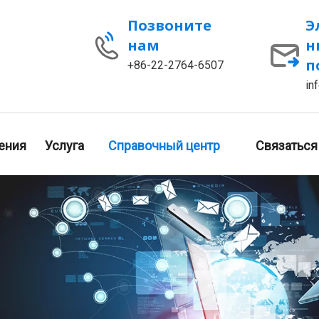
Позвоните
Э
нам
н
п
+86-22-2764-6507
in
ения
Услуга
Справочный центр
Связаться