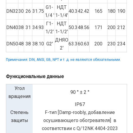
G1-
НДТ
DN32
30
26
31.75
40.3
42.42
165
180
190
14
1/4 '
1-1/4'
Г1-
НДТ
DN40
38
31
34.93
50.3
48.56
171
200
212
15
1/2'
1-1/2'
ДНЯО
DN50
48
38
38.10
G2'
63.3
60.63
200
230
234
16
2'
Примечания: DIN, ANSI, GB, NPT и т. д. не являются обязательными.
Функциональные данные
Угол
90 ° ± 2 °
вращения
IP67
Степень
F-тип [Damp-roobly, добавление
защиты
осушивающего обогревателя]
в
соответствии с Q/12NK 4404-2023