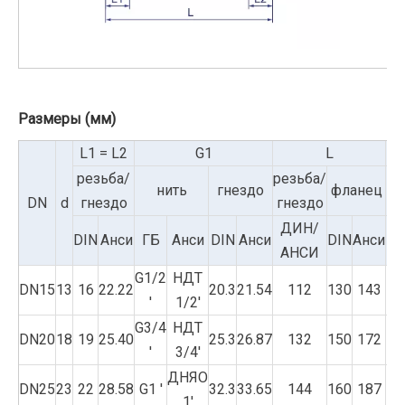
Размеры (мм)
L1 = L2
G1
L
резьба/
резьба/
нить
гнездо
фланец
ф
DN
d
гнездо
гнездо
ДИН/
DIN
Анси
ГБ
Анси
DIN
Анси
DIN
Анси
DI
АНСИ
G1/2
НДТ
DN15
13
16
22.22
20.3
21.54
112
130
143
9
'
1/2'
G3/4
НДТ
DN20
18
19
25.40
25.3
26.87
132
150
172
10
'
3/4'
ДНЯО
DN25
23
22
28.58
G1 '
32.3
33.65
144
160
187
11
1'