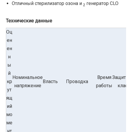
Отличный стерилизатор озона и
генератор CLO
2
Технические данные
Оц
ен
ен
н
ы
й
Номинальное
Время
Защитн
кр
Власть
Проводка
напряжение
работы
класс
ут
ящ
ий
мо
ме
нт