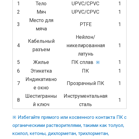
1
Тело
UPVC/CPVC
1
2
Мяч
UPVC/CPVC
1
Место для
3
PTFE
1
мяча
Нейлон/
Кабельный
4
никелированная
1
разъем
латунь
5
Жилье
ПК сплав
1
※
6
Этикетка
ПК
1
Индикативно
7
Прозрачный ПК
1
е окно
Шестигранны
Инструментальная
8
1
й ключ
сталь
※ Избегайте прямого или косвенного контакта ПК с
органическими растворителями, такими как толуол,
ксилол, кетоны, дихлорметан, трихлорметан,