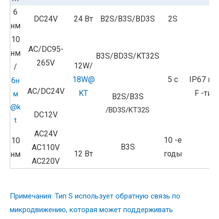
6
DC24V
24 Вт
B2S/B3S/BD3S
2S
нм
10
AC/DC95-
нм
B3S/BD3S/KT32S
265V
12W/
/
18W@
5 с
IP67 ил
6
н
AC/DC24V
KT
F -тип
м
B2S/B3S
@k
/BD3S/KT32S
DC12V
t
AC24V
10 -е
10
B3S
AC110V
12 Вт
годы
нм
AC220V
Примечания: Тип S использует обратную связь по
микродвижению, которая может поддерживать