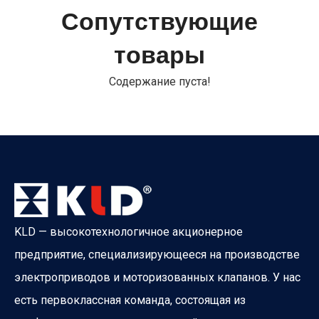
Сопутствующие
товары
IFAT Мюнхен 2026 успешно завершился
IFAT С 4 по 7 мая 2026 года в Messe München в Мюнхен
Содержание пуста!
KLD — высокотехнологичное акционерное
предприятие, специализирующееся на производстве
электроприводов и моторизованных клапанов. У нас
есть первоклассная команда, состоящая из