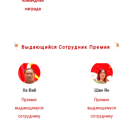
командная
награда
Выдающийся
Сотрудник
Премия
Хэ Вэй
Шан Ян
Премия
Премия
выдающемуся
выдающемуся
сотруднику
сотруднику