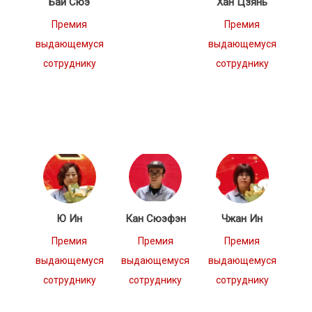
Бай Сюэ
Хан Цзянь
Премия
Премия
выдающемуся
выдающемуся
сотруднику
сотруднику
Ю Ин
Кан Сюэфэн
Чжан Ин
Премия
Премия
Премия
выдающемуся
выдающемуся
выдающемуся
сотруднику
сотруднику
сотруднику