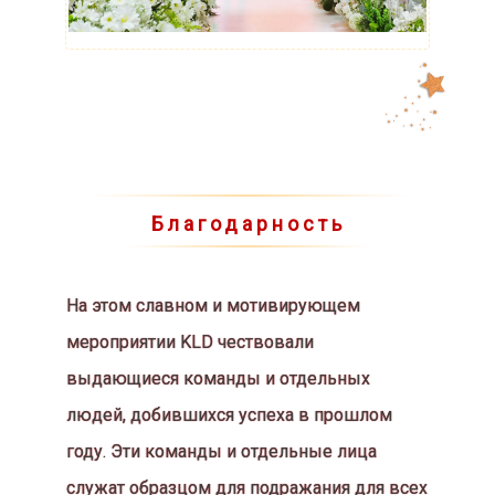
-
Ст
ар
Благодарность
ла
йт
Гл
им
ме
На этом славном и мотивирующем
р -
мероприятии KLD чествовали
выдающиеся команды и отдельных
людей, добившихся успеха в прошлом
году. Эти команды и отдельные лица
служат образцом для подражания для всех