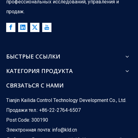
профессиональных исследований, управления и
продаж.
What Is The Difference between ATO And ATC Valves?
What happens when your control valve loses power? A boiler co
БЫСТРЫЕ ССЫЛКИ
КАТЕГОРИЯ ПРОДУКТА
СВЯЗАТЬСЯ С НАМИ
Tianjin Kailida Control Technology Development Co., Ltd.
Продажи тел.: +86-22-2764-6507
Post Code: 300190
Электронная почта:
info@kld.cn