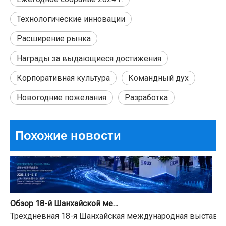
Технологические инновации
Расширение рынка
Лучшие электрические шаровые краны 2026 года для эффективного управления потоком?
Награды за выдающиеся достижения
Может ли один маленький клапан улучшить работу все
Корпоративная культура
Командный дух
Новогодние пожелания
Разработка
Похожие новости
Обзор 18-й Шанхайской международной водной выставки и уведомление о празднике Фестиваля лодок-драконов
Трехдневная 18-я Шанхайская международная выставка в