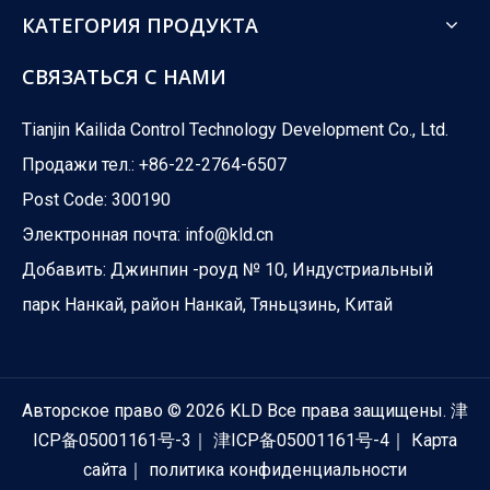
КАТЕГОРИЯ ПРОДУКТА
СВЯЗАТЬСЯ С НАМИ
Tianjin Kailida Control Technology Development Co., Ltd.
Продажи тел.: +86-22-2764-6507
Post Code: 300190
Электронная почта:
info@kld.cn
Добавить: Джинпин -роуд № 10, Индустриальный
парк Нанкай, район Нанкай, Тяньцзинь, Китай
Авторское право ©
2026
KLD Все права защищены.
津
ICP备05001161号-3
｜
津ICP备05001161号-4
｜
Карта
Шаровые краны против. Шаровые клапаны: в чем разница?
сайта
｜
политика конфиденциальности
Вы когда-нибудь задумывались, какой клапан приводит