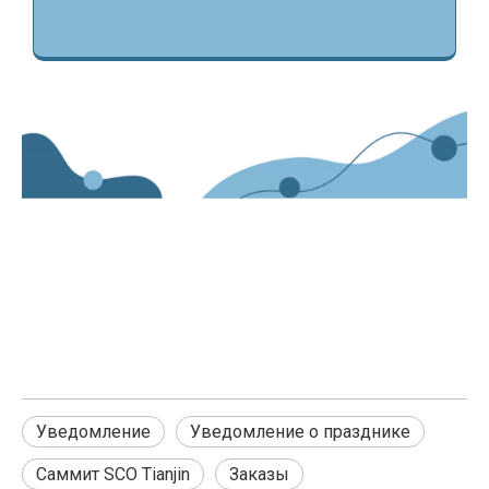
Лучшие электрические шаровые краны 2026 года для эффективного управления потоком?
Уведомление
Уведомление о празднике
Может ли один маленький клапан улучшить работу все
Саммит SCO Tianjin
Заказы