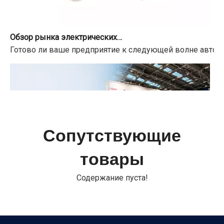
Обзор рынка электрических приводов шаровых кранов на 2026-2034 гг.
Готово ли ваше предприятие к следующей волне автома
Сопутствующие
товары
Содержание пуста!
IFAT Мюнхен 2026 успешно завершился
IFAT С 4 по 7 мая 2026 года в Messe München в Мюнхен