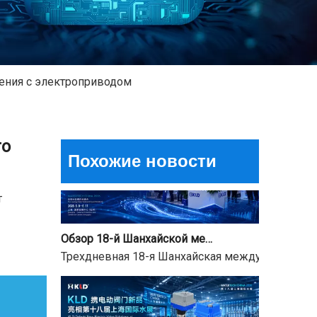
Лучшие электрические шаровые краны 2026 года для эффективного управления потоком?
ения с электроприводом
Может ли один маленький клапан улучшить ра
го
Похожие новости
т
Обзор 18-й Шанхайской международной водной выставки и уведомление о празднике Фестиваля лодок-драконов
Трехдневная 18-я Шанхайская международная вы