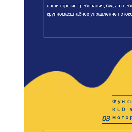
ваши строгие требования, будь то не
крупномасштабное управление потоко
Функ
KLD
03
мото