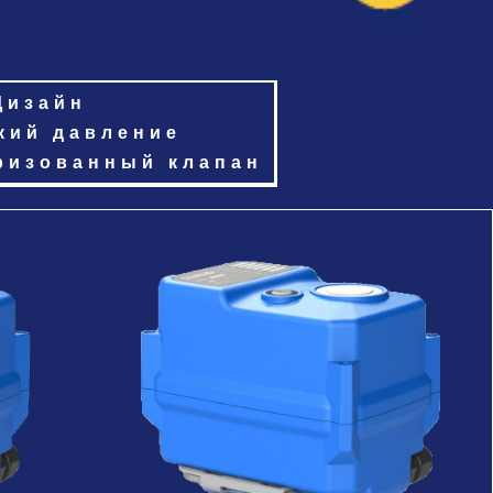
Дизайн
кий
давление
ризованный клапан