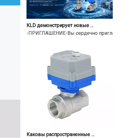
KLD демонстрирует новые моторизованные клапаны на 18-й Шанхайской международной выставке воды
-ПРИГЛАШЕНИЕ-Вы сердечно приглашеныС 9 по 1
Каковы распространенные проблемы с клапанами с электроприводом?
Что произойдет, если ваш электрический шаров