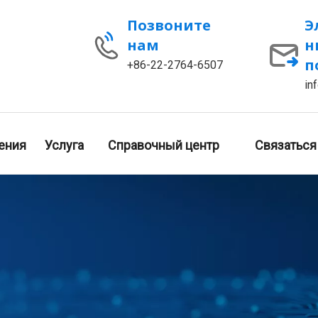
Позвоните
Э
нам
н
п
+86-22-2764-6507
in
ения
Услуга
Справочный центр
Связаться