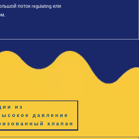
большой поток
regulating
или
м.
ции
из
высокое давление
ризованный клапан