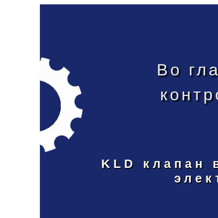
Во гл
контр
KLD клапан 
элек