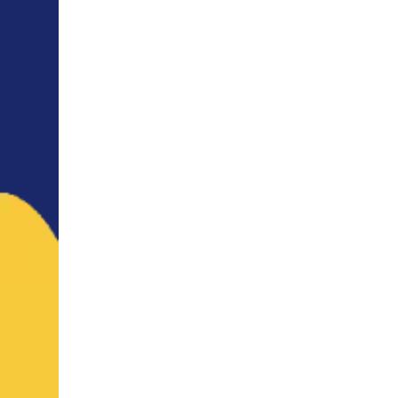
Обзор 18-й Шанхайской международной водной выставки и уведомление о празднике Фестиваля лодок-драконов
Трехдневная 18-я Шанхайская международная вы
KLD демонстрирует новые моторизованные клапаны на 18-й Шанхайской международной выставке воды
-ПРИГЛАШЕНИЕ-Вы сердечно приглашеныС 9 по 1