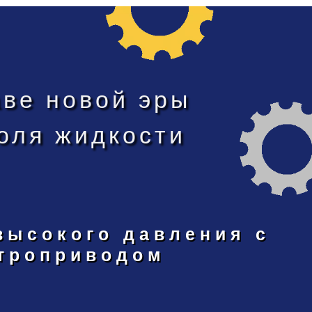
аве новой эры
оля жидкости
высокого давления с
троприводом