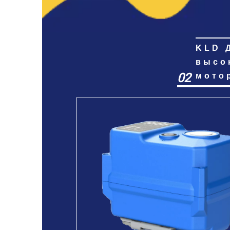
KLD 
высо
02
мото