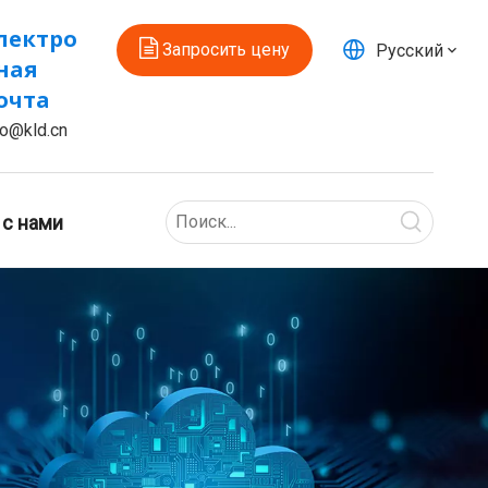
лектро
Запросить цену
Pусский
ная
очта
fo@kld.cn
 с нами