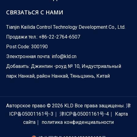
Для экстракционного оборудования
СВЯЗАТЬСЯ С НАМИ
Модулирующий 3-ходовой шаровой клапан с электроприв
Tianjin Kailida Control Technology Development Co., Ltd.
Продажи тел.: +86-22-2764-6507
Post Code: 300190
Электронная почта:
info@kld.cn
Добавить: Джинпин -роуд № 10, Индустриальный
парк Нанкай, район Нанкай, Тяньцзинь, Китай
Авторское право ©
2026
KLD Все права защищены.
津
ICP备05001161号-3
｜
津ICP备05001161号-4
｜
Карта
Для системы отопления
сайта
｜
политика конфиденциальности
Модулирующий двухходовой шаровой клапан с электропр